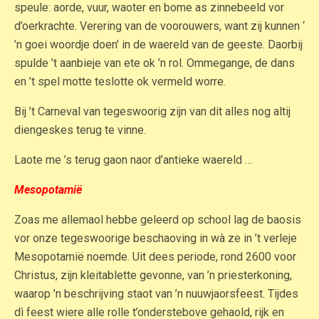
speule: aorde, vuur, waoter en bome as zinnebeeld vor
d’oerkrachte. Verering van de voorouwers, want zij kunnen ‘
’n goei woordje doen’ in de waereld van de geeste. Daorbij
spulde ’t aanbieje van ete ok ’n rol. Ommegange, de dans
en ’t spel motte teslotte ok vermeld worre.
Bij ’t Carneval van tegeswoorig zijn van dit alles nog altij
diengeskes terug te vinne.
Laote me ’s terug gaon naor d’antieke waereld …
Mesopotamië
Zoas me allemaol hebbe geleerd op school lag de baosis
vor onze tegeswoorige beschaoving in wà ze in ’t verleje
Mesopotamië noemde. Uit dees periode, rond 2600 voor
Christus, zijn kleitablette gevonne, van ’n priesterkoning,
waarop ’n beschrijving staot van ’n nuuwjaorsfeest. Tijdes
dì feest wiere alle rolle t’onderstebove gehaold, rijk en