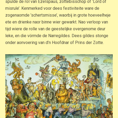
spulde de rol van Ezelspaus, zottebisschop of ‘Lord of
misrule’. Kenmerked voor dees festiviteite ware de
zogenaomde ’schertsmisse’, waorbij in grote hoeveelheje
ete en drienke naor binne wier gewarkt. Nao verloop van
tijd wiere de rolle van de geestelijke overgenome deur
leke, en die vörmde de Narregildes. Dees gildes stonge
onder aonvoering van d’n Hoofdnar of Prins der Zotte.