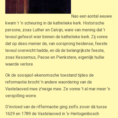
Nao een aontal eeuwe
kwam ’r ’n scheuring in de kathelieke kerk. Historische
persone, zoas Luther en Calvijn, ware van mening dat ’r
teveul gefeest wier binnen de kathelieke kerk. Zij vonne
dat op dees menier de, van oorsprong heidense, feeste
teveul overwicht hadde, en dà de belangrijkste feeste,
zoas Kessemus, Paose en Pienkstere, eigenlijk hullie
waerde verlore.
Ok de soosjaol-ekenomische toestand tijdes de
reformaotie brocht ’n andere waordering van de
Vastelaoved mee z’neige mee. Ze vonne ’t al mar meer ’n
verspilling worre.
D’invloed van de riffermaotie ging zelfs zover dà tusse
1629 en 1789 de Vastelaoved in ‘s-Hertogenbosch