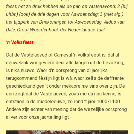
feest; het zo druk hebben als de pan op vastenavond; 2 (bij
uitbr.) (ook) de drie dagen voor Aswoensdag; 3 (niet alg.)
het tijdperk van Driekoningen tot Aswoensdag. Aldus van
Dale, Groot Woordenboek der Neder-landse Taal.
’n Volksfeest
Dat de Vastelaoved of Carneval ’n volksfeest is, dat al
eeuwelank wor gevierd deur alle laogen uit de bevolking,
is niks nuuws. Waor d’n oorsprong van dì jaorlijks
terugkommend fèstijn ligt is wà, waor zelfs de deffrente
geschiedkundigen ’t onder mekaore nie sins over zijn. De
een zegt dat de Vastelaoved, zoas me dà nou kenne, is
ontstaon in de middeleeuwe, zo rond ’t jaor 1000-1100.
Andere zijn echter van mening dat de wezelijke oorsprong
al ver voor onze jaortelling ligt.