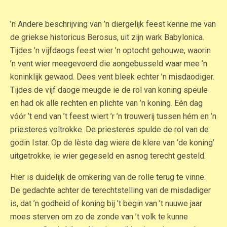
’n Andere beschrijving van ’n diergelijk feest kenne me van
de griekse historicus Berosus, uit zijn wark Babylonica.
Tijdes ’n vijfdaogs feest wier ’n optocht gehouwe, waorin
’n vent wier meegevoerd die aongebusseld waar mee ’n
koninklijk gewaod. Dees vent bleek echter ’n misdaodiger.
Tijdes de vijf daoge meugde ie de rol van koning speule
en had ok alle rechten en plichte van ’n koning. Eén dag
vóór ’t end van ’t feest wiert ’r ’n trouwerij tussen hém en ’n
priesteres voltrokke. De priesteres spulde de rol van de
godin Istar. Op de lèste dag wiere de klere van ’de koning’
uitgetrokke; ie wier gegeseld en asnog terecht gesteld.
Hier is duidelijk de omkering van de rolle terug te vinne.
De gedachte achter de terechtstelling van de misdadiger
is, dat ’n godheid of koning bij ’t begin van ’t nuuwe jaar
moes sterven om zo de zonde van ’t volk te kunne