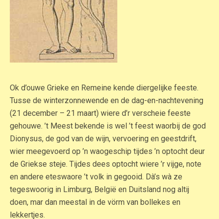
Ok d’ouwe Grieke en Remeine kende diergelijke feeste.
Tusse de winterzonnewende en de dag-en-nachtevening
(21 december – 21 maart) wiere d’r verscheie feeste
gehouwe. ’t Meest bekende is wel ’t feest waorbij de god
Dionysus, de god van de wijn, vervoering en geestdrift,
wier meegevoerd op ’n waogeschip tijdes ’n optocht deur
de Griekse steje. Tijdes dees optocht wiere ’r vijge, note
en andere eteswaore ’t volk in gegooid. Dà’s wà ze
tegeswoorig in Limburg, België en Duitsland nog altij
doen, mar dan meestal in de vörm van bollekes en
lekkertjes.