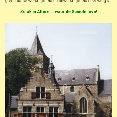
grens tusse werkelijkheid en onwerkelijkheid heel vaog is.
Zo ok in Altere … waor de Spinole leve!