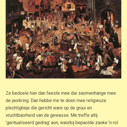
Ze bedoele hier dan feeste mee die saomenhange mee
de jaorkring. Dan hebbe me te doen mee religieuze
plechtigheje die gericht ware op de gruui en
vruchtbaorheid van de gewasse. Me treffe altij
’geritualiseerd gedrag’ aon, waorbij bepaolde zaoke ’n rol