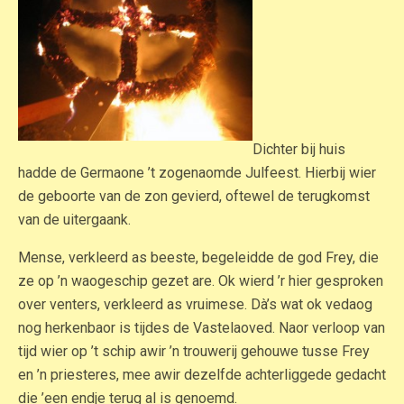
Dichter bij huis
hadde de Germaone ’t zogenaomde Julfeest. Hierbij wier
de geboorte van de zon gevierd, oftewel de terugkomst
van de uitergaank.
Mense, verkleerd as beeste, begeleidde de god Frey, die
ze op ’n waogeschip gezet are. Ok wierd ’r hier gesproken
over venters, verkleerd as vruimese. Dà’s wat ok vedaog
nog herkenbaor is tijdes de Vastelaoved. Naor verloop van
tijd wier op ’t schip awir ’n trouwerij gehouwe tusse Frey
en ’n priesteres, mee awir dezelfde achterliggede gedacht
die ’een endje terug al is genoemd.