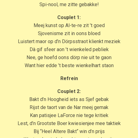
Spi-nool, me zitte gebakke!
Couplet 1:
Meej kunst op Al-te-re zit ’t goed
Sjovenisme zit in oons bloed
Luistert maor op d’n Dörpsstraot klienkt meziek
Dà gif sfeer aon ’t wienkeled pebliek
Nee, ge hoefd oons dörp nie uit te gaon
Want hier edde ’t beste wienkelhart staon
Refrein
Couplet 2:
Bakt d’n Hoogheid iets as Sjef gebak
Rijst de taort van de Nar meej gemak
Kan patisjee LaForce nie tege kritiek
Lest, d’n Grootste Boer kwiesienjee mee taktiek
Bij “Heel Altere Bakt“ win d’n prijs