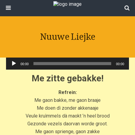
Nuuwe Liejke
Audiospeler
00:00
00:00
Me zitte gebakke!
Refrein:
Me gaon bakke, me gaon braaje
Me doen dì zonder akkenaaje
Veule kruìmmels dà maokt ’n heel brood
Gezonde vezels daorvan worde groot.
Me gaon sprienge, gaon zakke