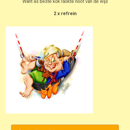
Want as beste kok raokte noot van de wijs
2 x refrein